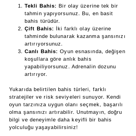
Tekli Bahis:
Bir olay üzerine tek bir
tahmin yapıyorsunuz. Bu, en basit
bahis türüdür.
Çift Bahis:
İki farklı olay üzerine
tahminde bulunarak kazanma şansınızı
artırıyorsunuz.
Canlı Bahis:
Oyun esnasında, değişen
koşullara göre anlık bahis
yapabiliyorsunuz. Adrenalin dozunu
artırıyor.
Yukarıda belirtilen bahis türleri, farklı
stratejiler ve risk seviyeleri sunuyor. Kendi
oyun tarzınıza uygun olanı seçmek, başarılı
olma şansınızı artırabilir. Unutmayın, doğru
bilgi ve deneyimle daha keyifli bir bahis
yolculuğu yaşayabilirsiniz!