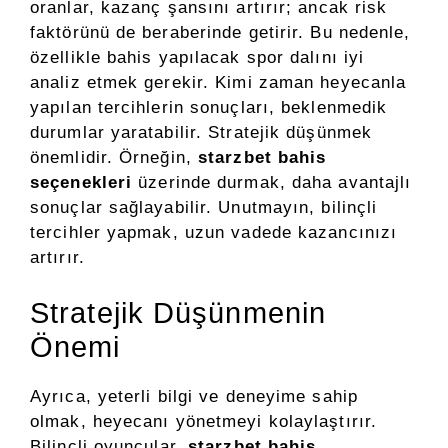
oranlar, kazanç şansını artırır; ancak risk
faktörünü de beraberinde getirir. Bu nedenle,
özellikle bahis yapılacak spor dalını iyi
analiz etmek gerekir. Kimi zaman heyecanla
yapılan tercihlerin sonuçları, beklenmedik
durumlar yaratabilir. Stratejik düşünmek
önemlidir. Örneğin,
starzbet bahis
seçenekleri
üzerinde durmak, daha avantajlı
sonuçlar sağlayabilir. Unutmayın, bilinçli
tercihler yapmak, uzun vadede kazancınızı
artırır.
Stratejik Düşünmenin
Önemi
Ayrıca, yeterli bilgi ve deneyime sahip
olmak, heyecanı yönetmeyi kolaylaştırır.
Bilinçli oyuncular,
starzbet bahis