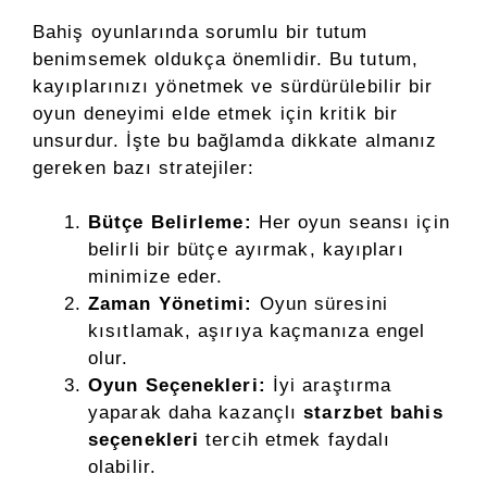
Bahiş oyunlarında sorumlu bir tutum
benimsemek oldukça önemlidir. Bu tutum,
kayıplarınızı yönetmek ve sürdürülebilir bir
oyun deneyimi elde etmek için kritik bir
unsurdur. İşte bu bağlamda dikkate almanız
gereken bazı stratejiler:
Bütçe Belirleme:
Her oyun seansı için
belirli bir bütçe ayırmak, kayıpları
minimize eder.
Zaman Yönetimi:
Oyun süresini
kısıtlamak, aşırıya kaçmanıza engel
olur.
Oyun Seçenekleri:
İyi araştırma
yaparak daha kazançlı
starzbet bahis
seçenekleri
tercih etmek faydalı
olabilir.