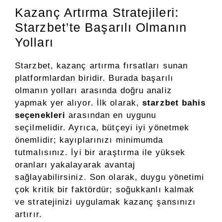
Kazanç Artırma Stratejileri:
Starzbet’te Başarılı Olmanın
Yolları
Starzbet, kazanç artırma fırsatları sunan
platformlardan biridir. Burada başarılı
olmanın yolları arasında doğru analiz
yapmak yer alıyor. İlk olarak,
starzbet bahis
seçenekleri
arasından en uygunu
seçilmelidir. Ayrıca, bütçeyi iyi yönetmek
önemlidir; kayıplarınızı minimumda
tutmalısınız. İyi bir araştırma ile yüksek
oranları yakalayarak avantaj
sağlayabilirsiniz. Son olarak, duygu yönetimi
çok kritik bir faktördür; soğukkanlı kalmak
ve stratejinizi uygulamak kazanç şansınızı
artırır.