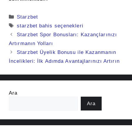
Kategoriler
Starzbet
Etiketler
starzbet bahis seçenekleri
Starzbet Spor Bonusları: Kazançlarınızı
Artırmanın Yolları
Starzbet Üyelik Bonusu ile Kazanmanın
İncelikleri: İlk Adımda Avantajlarınızı Artırın
Ara
Ara