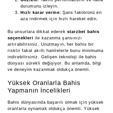
durumunu izleyin.
Hızlı karar verme
: Şans faktörünü en
aza indirmek için hızlı hareket edin.
Bu unsurlara dikkat ederek
starzbet bahis
seçenekleri
ile kazanma şansınızı
artırabilirsiniz. Unutmayın, her bahis bir
risktir fakat akıllı hamlelerle bunu minimuma
indirebilirsiniz. Gelişen teknoloji ile bahis
dünyası sürekli değişiyor. Bu anlamda, bilgi
ve deneyim kazanmak oldukça önemli.
Yüksek Oranlarla Bahis
Yapmanın İncelikleri
Bahis dünyasında başarılı olmak için yüksek
oranlarla oynamak oldukça önemli. Yüksek