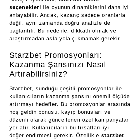
seçenekleri
ile oyunun dinamiklerini daha iyi
anlayabilir. Ancak, kazanç sadece oranlarla
değil, aynı zamanda doğru analizle de
bağlantılı. Bu nedenle, dikkatli olmak ve
araştırmadan asla yola çıkmamak gerekir.
Starzbet Promosyonları:
Kazanma Şansınızı Nasıl
Artırabilirsiniz?
Starzbet, sunduğu çeşitli promosyonlar ile
kullanıcıların kazanma şansını önemli ölçüde
artırmayı hedefler. Bu promosyonlar arasında
hoş geldin bonusu, kayıp bonusları ve
düzenli olarak güncellenen özel kampanyalar
yer alır. Kullanıcıların bu fırsatları iyi
değerlendirmesi gerekir. Özellikle
starzbet