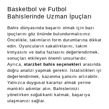
Basketbol ve Futbol
Bahislerinde Uzman İpuçları
Bahis dünyasında başarılı olmak için bazı
ipuçlarını göz önünde bulundurmalısınız.
Öncelikle, takımların form durumlarına dikkat
edin. Oyuncuların sakatlıklarını, takım
kimyasını ve daha fazlasını değerlendirmek,
sonuçları etkileyen önemli unsurlardır.
Ayrıca,
starzbet bahis seçenekleri
arasında
doğru analizi yapmak gerekir. İstatistikleri iyi
değerlendirmek, kazanma şansını artırabilir.
Yalnızca duygusal kararlar almak yerine
mantıklı adımlar atın. Bahislerinizi
yönetirken soğukkanlı kalmak, başarıya
ulaşmanızı sağlar.